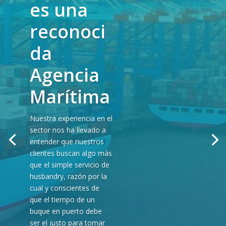
es una
reconoci
da
Agencia
Marítima
Nuestra experiencia en el
Ofrecemos servicios
sector nos ha llevado a
como Agentes
entender que nuestros
clientes buscan algo más
Generales,
que el simple servicio de
Comerciales,
husbandry, razón por la
Portuarios y
cual y conscientes de
que el tiempo de un
Protectores
buque en puerto debe
ser el justo para tomar