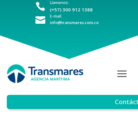
Llamenos:

(+57) 300 912 1388
E-mail:

info@transmares.com.co
Contác