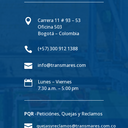

Carrera 11 # 93 – 53
Oficina 503
Bogotá – Colombia

(+57) 300 912 1388

info@transmares.com

Lunes – Viernes
7:30 a.m. – 5:00 pm
PQR
-Peticiónes, Quejas y Reclamos

quejasyreclamos@transmares.com.co