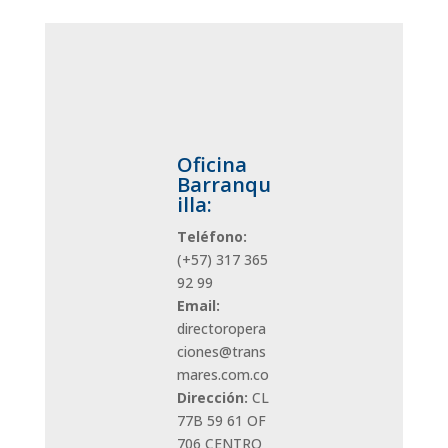
Oficina
Barranqu
illa:
Teléfono:
(+57)
317 365
92 99
Email:
directoropera
ciones@trans
mares.com.co
Dirección:
CL
77B 59 61 OF
706 CENTRO